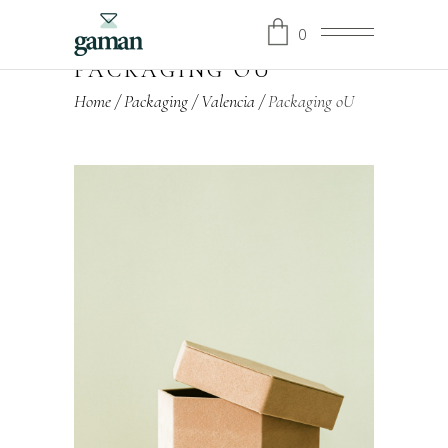
0
PACKAGING OU
Home
/
Packaging
/
Valencia
/
Packaging oU