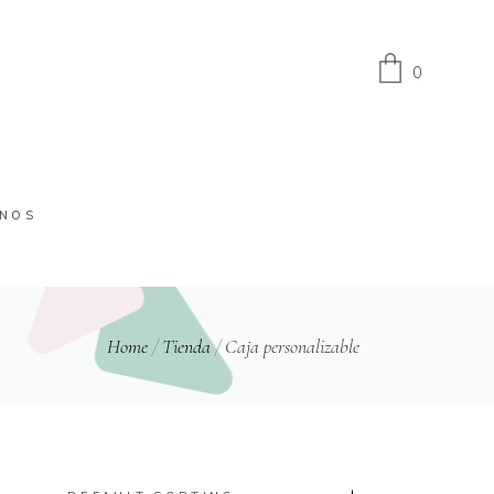
0
No products in the cart.
INOS
Home
/
Tienda
/
Caja personalizable