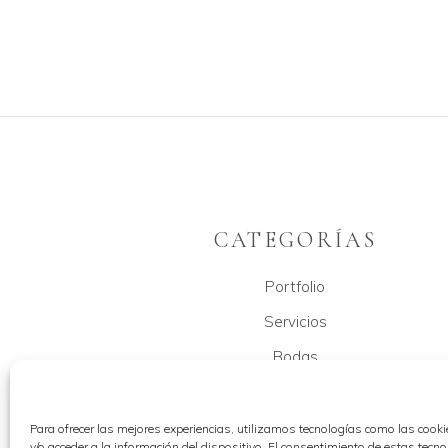
CATEGORÍAS
Portfolio
Servicios
Bodas
Tienda – mundo fallero
Handmade
Para ofrecer las mejores experiencias, utilizamos tecnologías como las cook
y/o acceder a la información del dispositivo. El consentimiento de estas tecn