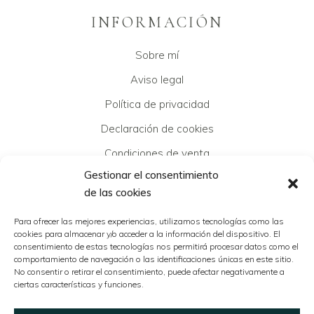
INFORMACIÓN
Sobre mí
Aviso legal
Política de privacidad
Declaración de cookies
Condiciones de venta
Gestionar el consentimiento
de las cookies
CONTACTO
Para ofrecer las mejores experiencias, utilizamos tecnologías como las
cookies para almacenar y/o acceder a la información del dispositivo. El
Puedes contactar conmigo a través
consentimiento de estas tecnologías nos permitirá procesar datos como el
info@estudiogaman.es
o acceder al
comportamiento de navegación o las identificaciones únicas en este sitio.
No consentir o retirar el consentimiento, puede afectar negativamente a
formulario de contacto para poder
ciertas características y funciones.
ayudarte de la mejor manera.