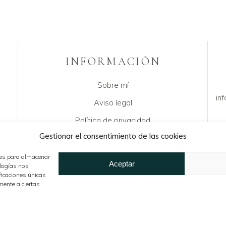
INFORMACIÓN
Sobre mí
in
Aviso legal
Política de privacidad
Gestionar el consentimiento de las cookies
Declaración de cookies
Condiciones de venta
ies para almacenar
Aceptar
ologías nos
ficaciones únicas
mente a ciertas