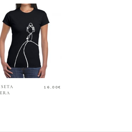
SELECT OPTIONS
ISETA
16,00
€
LERA