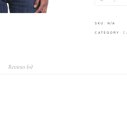
fallera
estampado
quantity
SKU:
N/A
CATEGORY:
C
Reviews (0)