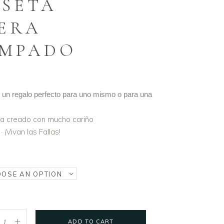
ISETA
ERA
AMPADO
 un regalo perfecto para uno mismo o para una
ha creado con mucho cariño
 · ¡Vivan las Fallas!
OSE AN OPTION
+
ADD TO CART