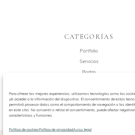
CATEGORÍAS
Portfolio
Servicios
Bodas
Tienda – mundo fallero
Handmade
Para ofrecer las mejores experiencias, utilizamos tecnologías como las cook
y/o acceder a la información del dispositivo. El consentimiento de estas tecn
permitirá procesar datos como el comportamiento de navegación o las identi
en este sitio. No consentir o retirar el consentimiento, puede afectar negativa
características y funciones.
Política de cookies
Política de privacidad
Aviso legal