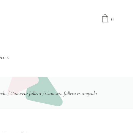
0
No products in the cart.
INOS
nda
/
Camiseta fallera
/
Camiseta fallera estampado